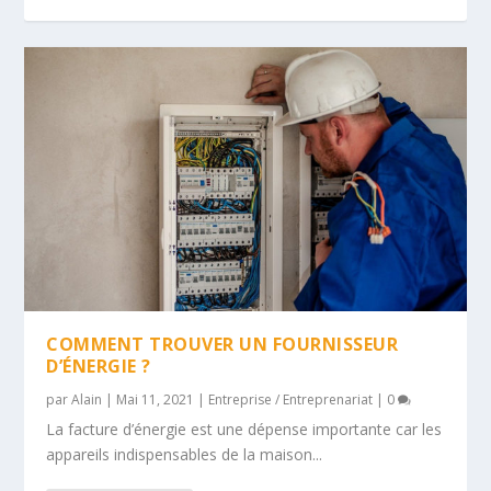
COMMENT TROUVER UN FOURNISSEUR
D’ÉNERGIE ?
par
Alain
|
Mai 11, 2021
|
Entreprise / Entreprenariat
|
0
La facture d’énergie est une dépense importante car les
appareils indispensables de la maison...