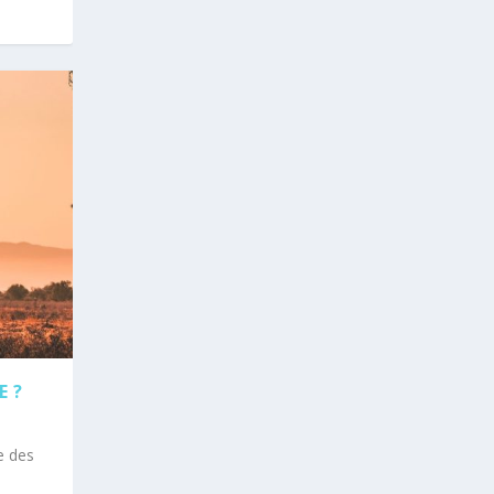
E ?
e des