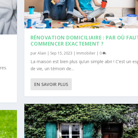
RÉNOVATION DOMICILIAIRE : PAR OÙ FAUT
COMMENCER EXACTEMENT ?
par
Alain
|
Sep 15, 2023
|
Immobilier
|
0
La maison est bien plus qu’un simple abri ! C’est un e
res.
de vie, un témoin de...
EN SAVOIR PLUS