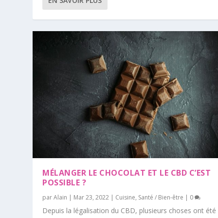
EN SAVOIR PLUS
MÉLANGER LE CHOCOLAT ET LE CBD C’EST
POSSIBLE ?
par
Alain
|
Mar 23, 2022
|
Cuisine
,
Santé / Bien-être
|
0
Depuis la légalisation du CBD, plusieurs choses ont été