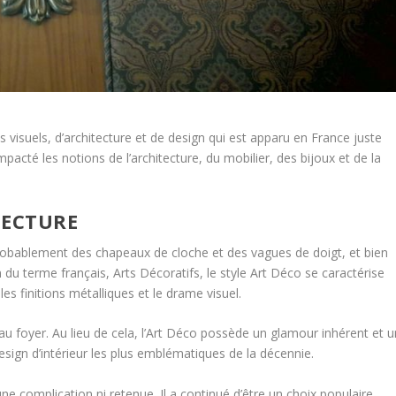
s visuels, d’architecture et de design qui est apparu en France juste
pacté les notions de l’architecture, du mobilier, des bijoux et de la
TECTURE
robablement des chapeaux de cloche et des vagues de doigt, et bien
n du terme français, Arts Décoratifs, le style Art Déco se caractérise
es finitions métalliques et le drame visuel.
u foyer. Au lieu de cela, l’Art Déco possède un glamour inhérent et u
 design d’intérieur les plus emblématiques de la décennie.
une complication ni retenue. Il a continué d’être un choix populaire