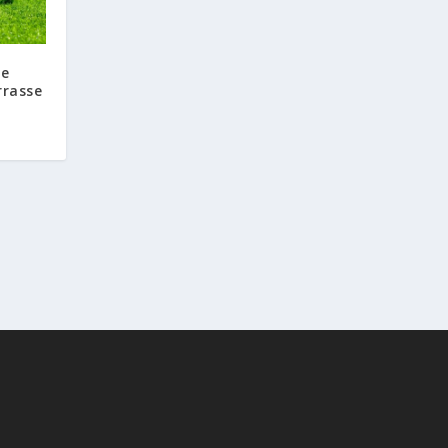
ue
rrasse