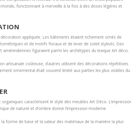
u monde, fonctionnant à merveille à la fois à des doses légères et
RATION
la décoration appliquée. Les bâtiments étaient richement ornés de
éométriques et de motifs floraux et de lever de soleil stylisés. Des
t amérindiennes figuraient parmi les archétypes du lexique Art déco.
on artisanale coûteuse, d’autres utilisent des décorations répétitives
itement ornemental était souvent limité aux parties les plus visibles du
IER
et organiques caractérisent le style des meubles Art Déco. L’impressio
anque de naturel et d’ombre donne l’impression moderne.
e la forme de base et la valeur des matériaux de la manière la plus